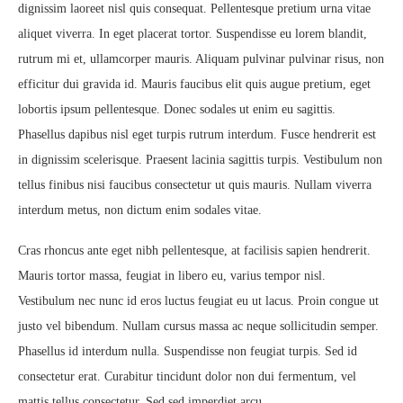
dignissim laoreet nisl quis consequat. Pellentesque pretium urna vitae
aliquet viverra. In eget placerat tortor. Suspendisse eu lorem blandit,
rutrum mi et, ullamcorper mauris. Aliquam pulvinar pulvinar risus, non
efficitur dui gravida id. Mauris faucibus elit quis augue pretium, eget
lobortis ipsum pellentesque. Donec sodales ut enim eu sagittis.
Phasellus dapibus nisl eget turpis rutrum interdum. Fusce hendrerit est
in dignissim scelerisque. Praesent lacinia sagittis turpis. Vestibulum non
tellus finibus nisi faucibus consectetur ut quis mauris. Nullam viverra
interdum metus, non dictum enim sodales vitae.
Cras rhoncus ante eget nibh pellentesque, at facilisis sapien hendrerit.
Mauris tortor massa, feugiat in libero eu, varius tempor nisl.
Vestibulum nec nunc id eros luctus feugiat eu ut lacus. Proin congue ut
justo vel bibendum. Nullam cursus massa ac neque sollicitudin semper.
Phasellus id interdum nulla. Suspendisse non feugiat turpis. Sed id
consectetur erat. Curabitur tincidunt dolor non dui fermentum, vel
mattis tellus consectetur. Sed sed imperdiet arcu.