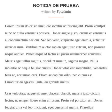
NOTICIA DE PRUEBA
written by
Fpcadmin
Lorem ipsum dolor sit amet, consectetur adipiscing elit. Proin volutpat
nunc ac nulla venenatis posuere. Donec augue justo, cursus et venenatis
a, condimentum nec dui. Sed leo velit, vulputate eget enim a, efficitur
ultricies urna. Vestibulum auctor sapien eget justo rutrum, non posuere
neque aliquet. Pellentesque id lectus eu purus ullamcorper convallis.
Mauris eget tellus sagittis, tincidunt urna in, sagittis magna. Nulla
molestie ac neque feugiat cursus. Donec vitae elit sollicitudin, venenatis
felis ac, accumsan orci. Etiam ac dapibus odio, nec cursus est.
Curabitur eu egestas ligula, eu gravida metus.
Cras vulputate, augue sit amet placerat blandit, mauris justo dictum
lectus, ut semper libero enim at ipsum. Proin vel porttitor est. Donec
feugiat urna vel leo tincidunt, eget cursus mi mattis. Phasellus